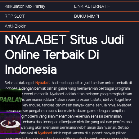
Kalkulator Mix Parlay
LINK ALTERNATIF
RTP SLOT
BUKU MIMPI
Anti-Blokir
NYALABET Situs Judi
Online Terbaik Di
Indonesia
Selamat datang di
Nyalabet
.
hadir sebagai situs judi taruhan online terbaik di
Indonesia dengan banyak pilihan game yang menawarkan berbagai program
promo dan event menarik. Nyalabet adalah situs pelopor yang menghadirkan
banyak jenis permainan dalam 1 akun seperti esport, slots, idnlive, togel, live
casino, mickey mouse, tangkas dan masih banyak game seru lainnya. Nyalabet
menghadirkan pengalaman seru bermain kedalam game dengan tampilan
grafik yang modern yang akan menambah keseruan sensasi permainan.
Teknologi terbaru dan terdepan dikerjakan oleh tim yang ahli dan profesional
di bidangnya yang akan menjamin permainan lebih aman dan nyaman. Setiap
proses transaksi di
Nyalabet
lebih cepat karena di support banyak pilihan
bank swasta terbaik juga berbagai pilihan metode pembayaran terpopuler.